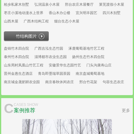
柏乡私家木别墅
弘润温泉小木屋
邢台农庄木屋餐厅
莱芜渡假小木屋
枣庄小溪地动漫水上世界
香山木办公楼
宜兴明丰园艺
四川木别墅
山西木屋
广西木结构工程
烟台生态小木屋
竹结构图片
盘锦竹木四合院
广西吉泓生态竹园
涿鹿葡萄基地竹艺工程
泰州竹木四合院
淄博都市农业生态园
扬州生态竹木四合院
山东周村凤凰山竹艺工程
安徽景华生态园竹艺
门头沟康寿山庄
晋州金惠生态酒店
青岛即墨瑞草园茶园
南京盘城葡萄基地
南京城金晟躬耕农业园
南京春秋休闲农庄
邢台竹花架
句容生态农庄
C
CASES SHOW
案例推荐
更多