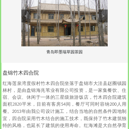
<
>
青岛即墨瑞草园茶园
盘锦竹木四合院
红海莲泉湾度假村竹木四合院坐落于盘锦市大洼县赵圈镇园
林村，是由盘锦海兆苇业有限公司投资，是一家集餐饮、住
宿、会议、休闲于一体的三星级旅游饭店，竹木四合院建筑
面积
2820
平米，目前有客房
间，餐厅可同时容纳
人用
54
200
餐。
年由我公司设计施工，结合当地的自然条件因地制
2013
宜，四合院采用竹木结合的施工技术，既保持了竹木建筑独
特的风格，也延长了建筑的使用寿命。红海滩是大自然孕育