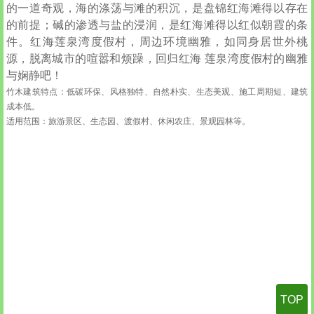
的一道奇观，海的涤荡与滩的积沉，是盘锦红海滩得以存在
的前提；碱的渗透与盐的浸润，是红海滩得以红似朝霞的条
件。红海莲泉湾度假村，周边环境幽雅，如同身居世外桃
源，脱离城市的喧嚣和烦躁，回归红海
莲泉湾度假村的幽雅
与娴静吧！
竹木建筑特点：低碳环保、风格独特、自然朴实、生态美观、施工周期短、建筑
成本低。
适用范围：旅游景区、生态园、渡假村、休闲农庄、景观园林等。
TOP