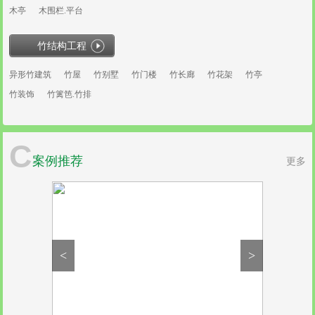
木亭
木围栏.平台
竹结构工程
异形竹建筑
竹屋
竹别墅
竹门楼
竹长廊
竹花架
竹亭
竹装饰
竹篱笆.竹排
C
案例推荐
更多
<
>