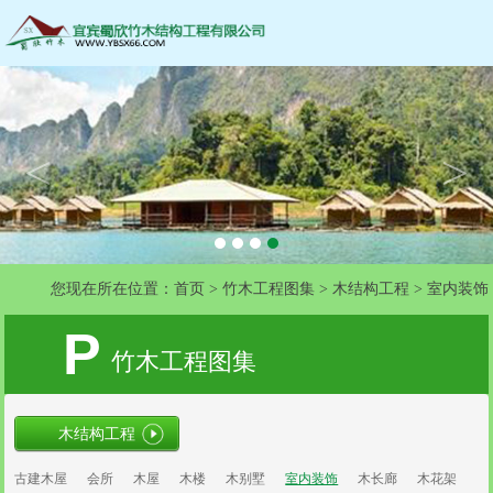
13890913666
服务热线：
<
>
您现在所在位置：
首页
>
竹木工程图集
>
木结构工程
>
室内装饰
P
竹木工程图集
木结构工程
古建木屋
会所
木屋
木楼
木别墅
室内装饰
木长廊
木花架